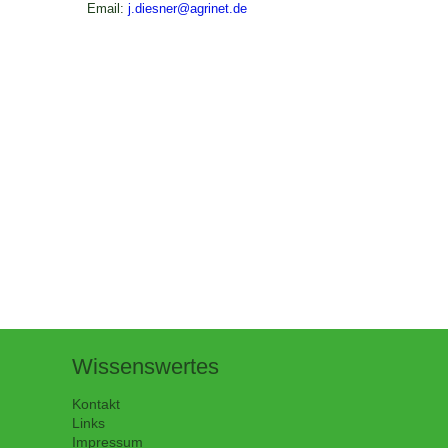
Email:
j.diesner@agrinet.de
Wissenswertes
Kontakt
Links
Impressum