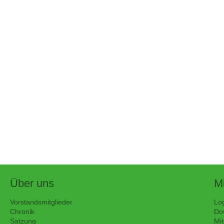
Über uns
Mi
Vorstandsmitglieder
Lo
Chronik
Do
Satzung
Mit