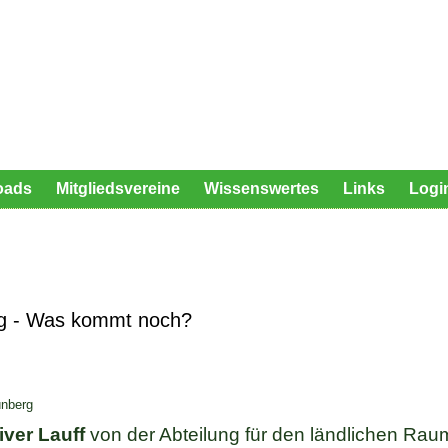
oads
Mitgliedsvereine
Wissenswertes
Links
Logi
ng - Was kommt noch?
ünberg
iver Lauff
von der Abteilung für den ländlichen Rau