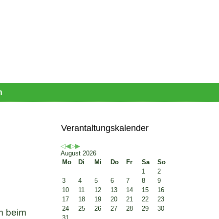
n
Vorheriges
Vorheriger
Nächstes
Nächstes
Jahr
Monat
Jahr
Monat
Verantaltungskalender
August 2026
Mo
Di
Mi
Do
Fr
Sa
So
1
2
3
4
5
6
7
8
9
10
11
12
13
14
15
16
17
18
19
20
21
22
23
24
25
26
27
28
29
30
m beim
31